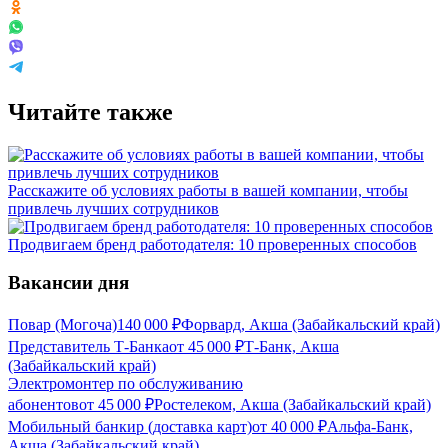
Читайте также
Расскажите об условиях работы в вашей компании, чтобы
привлечь лучших сотрудников
Продвигаем бренд работодателя: 10 проверенных способов
Вакансии дня
Повар (Могоча)
140 000
₽
Форвард, Акша (Забайкальский край)
Представитель Т-Банка
от
45 000
₽
Т-Банк, Акша
(Забайкальский край)
Электромонтер по обслуживанию
абонентов
от
45 000
₽
Ростелеком, Акша (Забайкальский край)
Мобильный банкир (доставка карт)
от
40 000
₽
Альфа-Банк,
Акша (Забайкальский край)