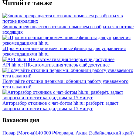
Читайте также
Звонок превращается в отклик: помогаем разобраться в потоке
входящих
«Просмотренные резюме»: новые фильтры для управления
рекомендациями hh.ru
API hh.ru: HR-автоматизация теперь ещё доступнее
Получайте отклики первыми: обновили работу узнаваемого
тега вакансий
Авторазбор откликов с чат-ботом hh.ru: разберёт, задаст
вопросы и ответит кандидатам за 15 минут
Вакансии дня
Повар (Могоча)
140 000
₽
Форвард, Акша (Забайкальский край)