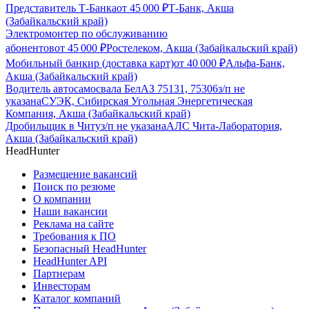
Представитель Т-Банка
от
45 000
₽
Т-Банк, Акша
(Забайкальский край)
Электромонтер по обслуживанию
абонентов
от
45 000
₽
Ростелеком, Акша (Забайкальский край)
Мобильный банкир (доставка карт)
от
40 000
₽
Альфа-Банк,
Акша (Забайкальский край)
Водитель автосамосвала БелАЗ 75131, 75306
з/п не
указана
СУЭК, Сибирская Угольная Энергетическая
Компания, Акша (Забайкальский край)
Дробильщик в Читу
з/п не указана
АЛС Чита-Лаборатория,
Акша (Забайкальский край)
HeadHunter
Размещение вакансий
Поиск по резюме
О компании
Наши вакансии
Реклама на сайте
Требования к ПО
Безопасный HeadHunter
HeadHunter API
Партнерам
Инвесторам
Каталог компаний