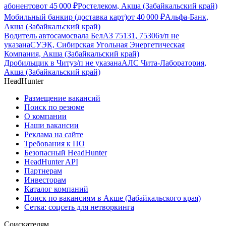
абонентов
от
45 000
₽
Ростелеком, Акша (Забайкальский край)
Мобильный банкир (доставка карт)
от
40 000
₽
Альфа-Банк,
Акша (Забайкальский край)
Водитель автосамосвала БелАЗ 75131, 75306
з/п не
указана
СУЭК, Сибирская Угольная Энергетическая
Компания, Акша (Забайкальский край)
Дробильщик в Читу
з/п не указана
АЛС Чита-Лаборатория,
Акша (Забайкальский край)
HeadHunter
Размещение вакансий
Поиск по резюме
О компании
Наши вакансии
Реклама на сайте
Требования к ПО
Безопасный HeadHunter
HeadHunter API
Партнерам
Инвесторам
Каталог компаний
Поиск по вакансиям в Акше (Забайкальского края)
Сетка: соцсеть для нетворкинга
Соискателям