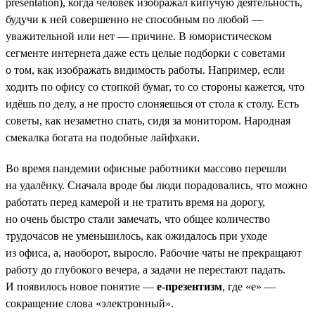
presentation), когда человек изображал кипучую деятельность,
будучи к ней совершенно не способным по любой —
уважительной или нет — причине. В юмористическом
сегменте интернета даже есть целые подборки с советами
о том, как изображать видимость работы. Например, если
ходить по офису со стопкой бумаг, то со стороны кажется, что
идёшь по делу, а не просто слоняешься от стола к столу. Есть
советы, как незаметно спать, сидя за монитором. Народная
смекалка богата на подобные лайфхаки.
Во время пандемии офисные работники массово перешли
на удалёнку. Сначала вроде бы люди порадовались, что можно
работать перед камерой и не тратить время на дорогу,
но очень быстро стали замечать, что общее количество
трудочасов не уменьшилось, как ожидалось при уходе
из офиса, а, наоборот, выросло. Рабочие чаты не прекращают
работу до глубокого вечера, а задачи не перестают падать.
И появилось новое понятие —
е-презентизм
, где «е» —
сокращение слова «электронный».