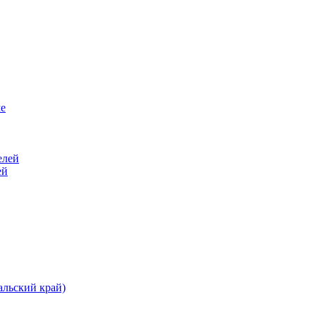
ей
альский край)