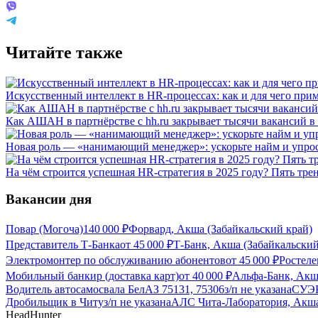
Читайте также
Искусственный интеллект в HR-процессах: как и для чего при
Как АШАН в партнёрстве с hh.ru закрывает тысячи вакансий в г
Новая роль — «нанимающий менеджер»: ускорьте найм и упро
На чём строится успешная HR-стратегия в 2025 году? Пять тре
Вакансии дня
Повар (Могоча)
140 000
₽
Форвард, Акша (Забайкальский край)
Представитель Т-Банка
от
45 000
₽
Т-Банк, Акша (Забайкальский
Электромонтер по обслуживанию абонентов
от
45 000
₽
Ростеле
Мобильный банкир (доставка карт)
от
40 000
₽
Альфа-Банк, Акш
Водитель автосамосвала БелАЗ 75131, 75306
з/п не указана
СУЭК
Дробильщик в Читу
з/п не указана
АЛС Чита-Лаборатория, Акша
HeadHunter