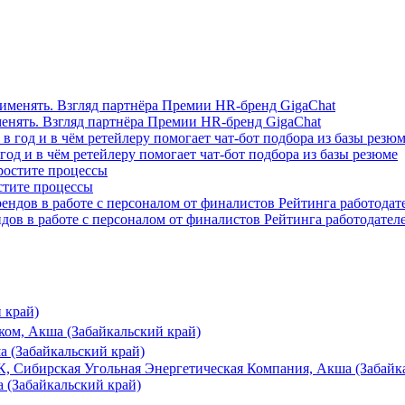
менять. Взгляд партнёра Премии HR-бренд GigaChat
од и в чём ретейлеру помогает чат-бот подбора из базы резюме
стите процессы
ндов в работе с персоналом от финалистов Рейтинга работодател
 край)
ком, Акша (Забайкальский край)
а (Забайкальский край)
, Сибирская Угольная Энергетическая Компания, Акша (Забайк
 (Забайкальский край)