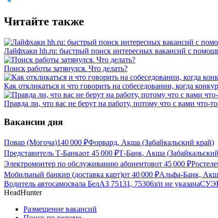
Читайте также
Лайфхаки hh.ru: быстрый поиск интересных вакансий с помощ
Поиск работы затянулся. Что делать?
Как откликаться и что говорить на собеседовании, когда конку
Правда ли, что вас не берут на работу, потому что с вами что-то
Вакансии дня
Повар (Могоча)
140 000
₽
Форвард, Акша (Забайкальский край)
Представитель Т-Банка
от
45 000
₽
Т-Банк, Акша (Забайкальский
Электромонтер по обслуживанию абонентов
от
45 000
₽
Ростеле
Мобильный банкир (доставка карт)
от
40 000
₽
Альфа-Банк, Акш
Водитель автосамосвала БелАЗ 75131, 75306
з/п не указана
СУЭК
HeadHunter
Размещение вакансий
Поиск по резюме