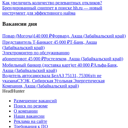
Как увеличить количество релевантных откликов?
Брендированный сниппет в поиске hh.ru — новый
инструмент для эффективного найма
Вакансии дня
Повар (Могоча)
140 000
₽
Форвард, Акша (Забайкальский край)
Представитель Т-Банка
от
45 000
₽
Т-Банк, Акша
(Забайкальский край)
Электромонтер по обслуживанию
абонентов
от
45 000
₽
Ростелеком, Акша (Забайкальский край)
Мобильный банкир (доставка карт)
от
40 000
₽
Альфа-Банк,
Акша (Забайкальский край)
Водитель автосамосвала БелАЗ 75131, 75306
з/п не
указана
СУЭК, Сибирская Угольная Энергетическая
Компания, Акша (Забайкальский край)
HeadHunter
Размещение вакансий
Поиск по резюме
О компании
Наши вакансии
Реклама на сайте
Требования к ПО