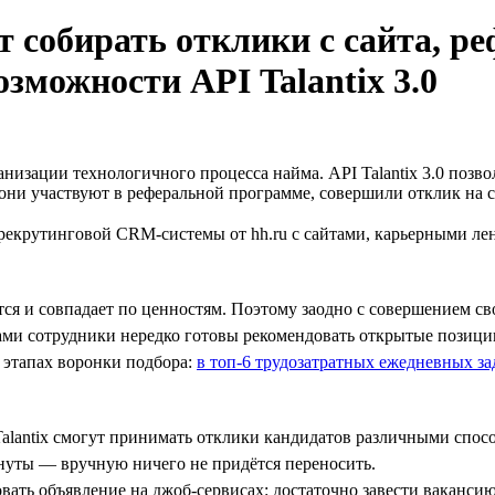
т собирать отклики с сайта, р
озможности API Talantix 3.0
низации технологичного процесса найма. API Talantix 3.0 позво
 они участвуют в реферальной программе, совершили отклик на
 рекрутинговой CRM-системы от hh.ru с сайтами, карьерными л
ится и совпадает по ценностям. Поэтому заодно с совершением 
ами сотрудники нередко готовы рекомендовать открытые позиции
 этапах воронки подбора:
в топ-6 трудозатратных ежедневных за
Talantix смогут принимать отклики кандидатов различными спо
нуты — вручную ничего не придётся переносить.
вать объявление на джоб-сервисах: достаточно завести вакансию 