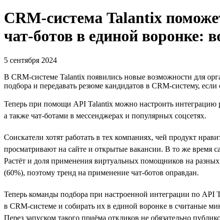
CRM-система Talantix поможе
чат-ботов в единой воронке: в
5 сентября 2024
В CRM-системе Talantix появились новые возможности для орга
подбора и передавать резюме кандидатов в CRM-систему, если
Теперь при помощи API Talantix можно настроить интеграцию
а также чат-ботами в мессенджерах и популярных соцсетях.
Соискатели хотят работать в тех компаниях, чей продукт нрав
просматривают на сайте и открытые вакансии. В то же время с
Растёт и доля применения виртуальных помощников на разных
(60%), поэтому тренд на применение чат-ботов оправдан.
Теперь команды подбора при настроенной интеграции по API 
в CRM-системе и собирать их в единой воронке в считаные ми
Перез запуском такого приёма откликов не обязательно публико