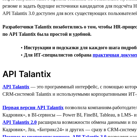
резюме и задать будущие источники кандидатов для подсчёта 
API Talantix 3.0 доступен для всех существующих пользовате
Разработчики Talantix позаботились о том, чтобы HR-про
по API Talantix была простой и удобной.
•
Инструкции и подсказки для каждого шага подро
•
Для ИТ-специалистов собрана
практичная докуме
API Talantix
API Talantix
— это программный интерфейс, с помощью которо
CRM-системой Talantix и используемыми корпоративными ИТ
Первая версия API Talantix
позволила компаниям-работодател
Кадровик», в BI-сервисы — Power BI, FineBI, Tableau, в LMS- и
API Talantix 2.0
расширила возможности обмена данными и поз
Кадровик», Jira, «Битрикс24» и других — сразу в CRM-систему 
Помимо вышеперечисленного, API Talantix 3.0
позволяет нас