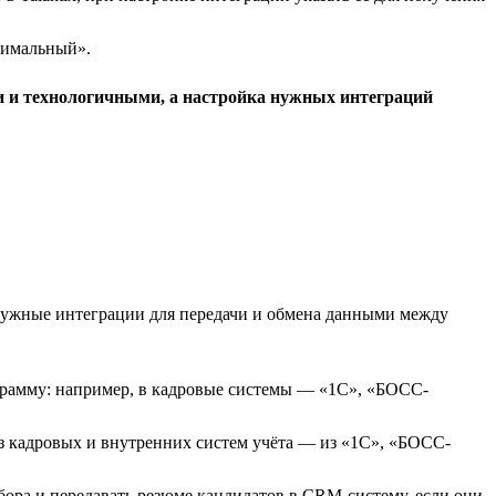
тимальный».
и и технологичными, а настройка нужных интеграций
нужные интеграции для передачи и обмена данными между
грамму: например, в кадровые системы — «1С», «БОСС-
з кадровых и внутренних систем учёта — из «1С», «БОСС-
бора и передавать резюме кандидатов в CRM-систему, если они