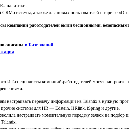
HR-аналитики.
лей CRM-системы, а также для новых пользователей в тарифе «Оп
цессы компаний-работодателей были бесшовными, безопасным
бно описаны
в Базе знаний
нтация
го ИТ-специалисты компаний-работодателей могут настроить 
-решениями.
ям настраивать передачу информации из Talantix в нужную про
 прочие системы для HR — Edstein, HRlink, iSpring и другие.
волила настраивать моментальную передачу заявок на подбор и
Talantix.
траивать интеграции для работы на верхних этапах воронки под