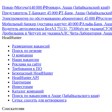
Повар (Могоча)
140 000
₽
Форвард, Акша (Забайкальский край)
Представитель Т-Банка
от
45 000
₽
Т-Банк, Акша (Забайкальский
Электромонтер по обслуживанию абонентов
от
45 000
₽
Ростеле
Мобильный банкир (доставка карт)
от
40 000
₽
Альфа-Банк, Акш
Водитель автосамосвала БелАЗ 75131, 75306
з/п не указана
СУЭК
Дробильщик в Читу
з/п не указана
АЛС Чита-Лаборатория, Акша
HeadHunter
Размещение вакансий
Поиск по резюме
О компании
Наши вакансии
Реклама на сайте
Требования к ПО
Безопасный HeadHunter
HeadHunter API
Партнерам
Инвесторам
Каталог компаний
Поиск по вакансиям в Акше (Забайкальского края)
Сетка: соцсеть для нетворкинга
Соискателям