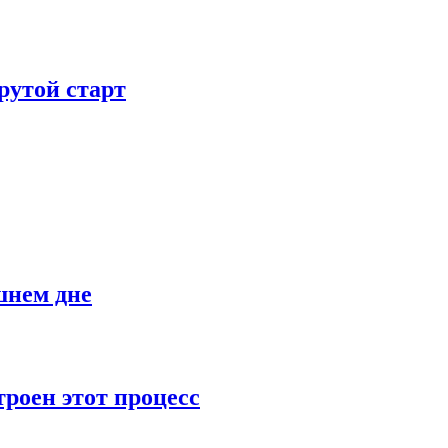
рутой старт
шнем дне
роен этот процесс