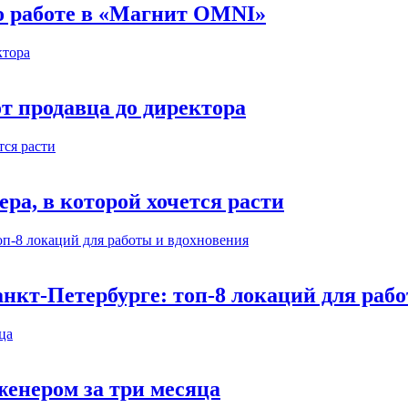
 о работе в «Магнит OMNI»
т продавца до директора
а, в которой хочется расти
нкт-Петербурге: топ-8 локаций для раб
енером за три месяца