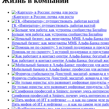
Жизнь в компании
«Каргилл» в России: почва для роста
ГК «Император»: путешествовать, работая вахтой
Больше чем работа: как устроены сообщества Билайна
Немалый бизнес: как менеджеры ММБ Альфа-Банка помо
Помощь не по скрипту: 5 историй поддержки и представ
Как работают в контакт-центре Альфа-Банка: богатый жи
Мобильный банкир в Альфа-Банке: профессия для актив
Формула стабильности Донстрой: масштаб, команда и уве
Не только юристы: кто развивает цифровые продукты «Ле
Симфония профессий в Sminex: почему здесь интересно н
Пять мифов об ИТ в нефтянке — и как на самом деле работ