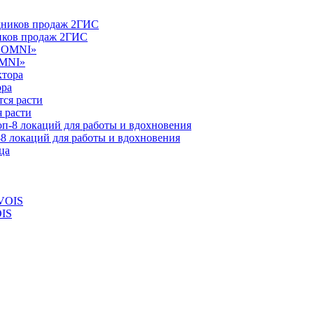
ников продаж 2ГИС
OMNI»
ора
 расти
-8 локаций для работы и вдохновения
OIS