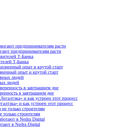
гают предпринимателям расти
ителей Т-Банка
зненный опыт и крутой старт
ных людей
ренность в завтрашнем дне
галтэка» и как устроен этот процесс
е только строителям
ают в Nedra Digital