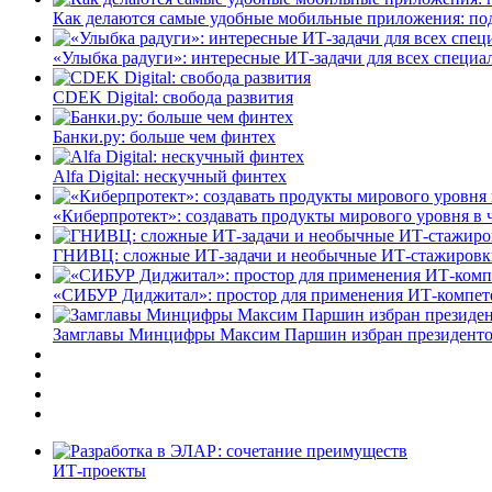
Как делаются самые удобные мобильные приложения: по
«Улыбка радуги»: интересные ИТ-задачи для всех специа
CDEK Digital: свобода развития
Банки.ру: больше чем финтех
Alfa Digital: нескучный финтех
«Киберпротект»: создавать продукты мирового уровня в
ГНИВЦ: сложные ИТ‑задачи и необычные ИТ‑стажировк
«СИБУР Диджитал»: простор для применения ИТ-компе
Замглавы Минцифры Максим Паршин избран президенто
ИТ-проекты