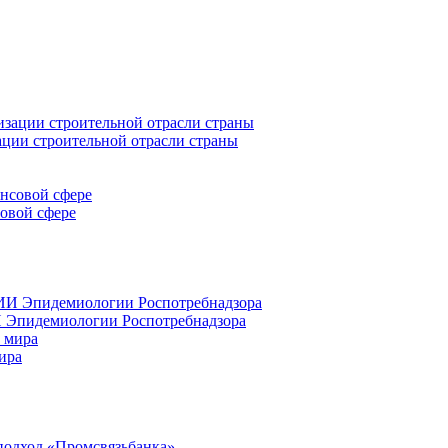
ации строительной отрасли страны
совой сфере
 Эпидемиологии Роспотребнадзора
ира