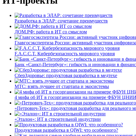
ИТ-проекты
Разработка в ЭЛАР: сочетание преимуществ
ДОМ.РФ: работа в ИТ со смыслом
Главгосэкспертиза России: активный участник цифровиз
F.A.C.C.T. Кибербезопасность мирового уровня
Банк «Санкт-Петербург»: гибкость и инновации в финан
СберЗдоровье: продуктовая разработка в медтехе
МТС: взять лучшее от стартапа и экосистемы
4 мифа об ИТ в госорганизации на примере ФБУН ЦНИИ
«Петрович-Тех»: продуктовая разработка для реального м
«Эталон»: ИТ в строительной индустрии
Продуктовая разработка в QIWI: что особенного?