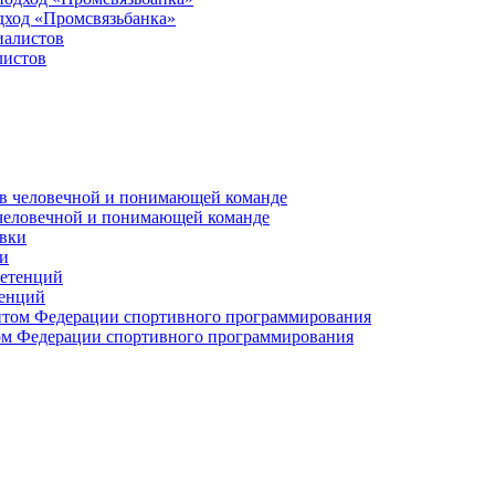
дход «Промсвязьбанка»
листов
 человечной и понимающей команде
и
тенций
м Федерации спортивного программирования