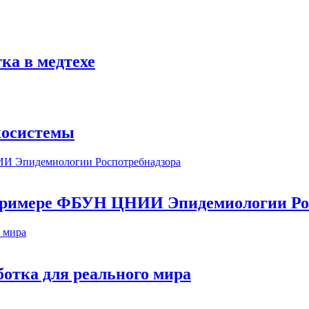
ка в медтехе
косистемы
а примере ФБУН ЦНИИ Эпидемиологии Ро
ботка для реального мира