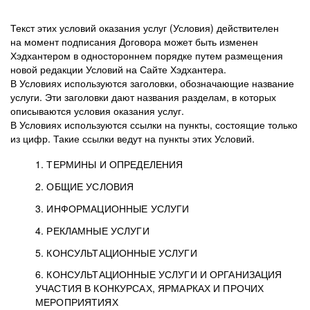
Текст этих условий оказания услуг (Условия) действителен
на момент подписания Договора может быть изменен
Хэдхантером в одностороннем порядке путем размещения
новой редакции Условий на Сайте Хэдхантера.
В Условиях используются заголовки, обозначающие название
услуги. Эти заголовки дают названия разделам, в которых
описываются условия оказания услуг.
В Условиях используются ссылки на пункты, состоящие только
из цифр. Такие ссылки ведут на пункты этих Условий.
1. ТЕРМИНЫ И ОПРЕДЕЛЕНИЯ
2. ОБЩИЕ УСЛОВИЯ
3. ИНФОРМАЦИОННЫЕ УСЛУГИ
1.1. Хэдхантер, или
Хэдхантер, ООО
4. РЕКЛАМНЫЕ УСЛУГИ
HeadHunter, или
«Хэдхантер», ИНН
2.1. Типы и статусы регистрации
5. КОНСУЛЬТАЦИОННЫЕ УСЛУГИ
Исполнитель
7718620740, адрес:
Типы регистрации
3.1. Предоставление доступа к базе данных
2.2. Активация услуг
6. КОНСУЛЬТАЦИОННЫЕ УСЛУГИ И ОРГАНИЗАЦИЯ
125047, г. Москва,
резюме с предложениями Соискателей
Описание и активация
УЧАСТИЯ В КОНКУРСАХ, ЯРМАРКАХ И ПРОЧИХ
2.1.1. Заказчику может быть присвоен один
4.0. Общие условия оказания рекламных услуг
внутригородская
о трудоустройстве с возможностью просмотра
МЕРОПРИЯТИЯХ
из Типов регистраций.
территория
4.0.1. Хэдхантер оказывает Заказчику услугу