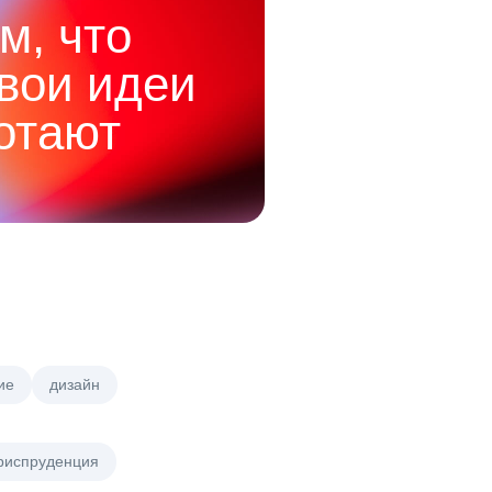
м, что
твои идеи
отают
ие
дизайн
риспруденция