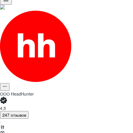
ООО
HeadHunter
4,5
247 отзывов
·