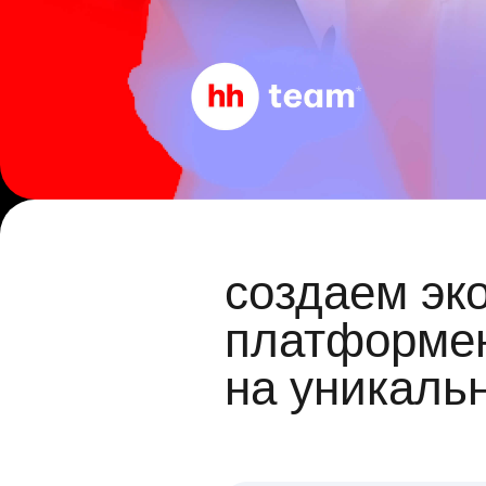
создаем эк
платформен
на уникаль