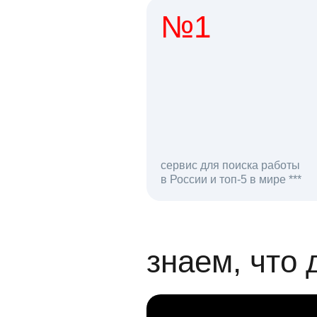
№1
1 мл
сервис для поиска работы
в России и топ-5 в мире ***
откликов на вак
знаем, что 