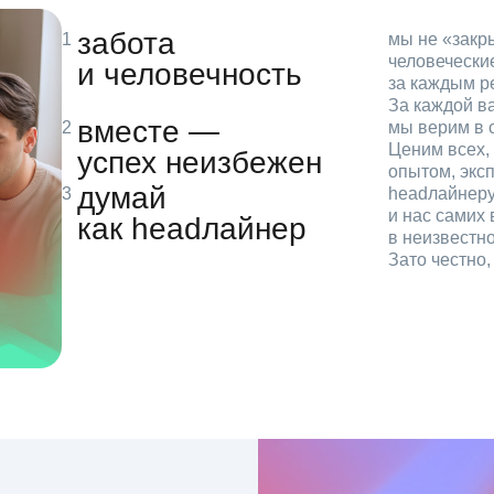
забота
мы не «зак
человечески
и человечность
за каждым р
За каждой в
вместе —
мы верим в с
Ценим всех, 
успех неизбежен
опытом, эксп
думай
headлайнеру
и нас самих 
как headлайнер
в неизвестн
Зато честно