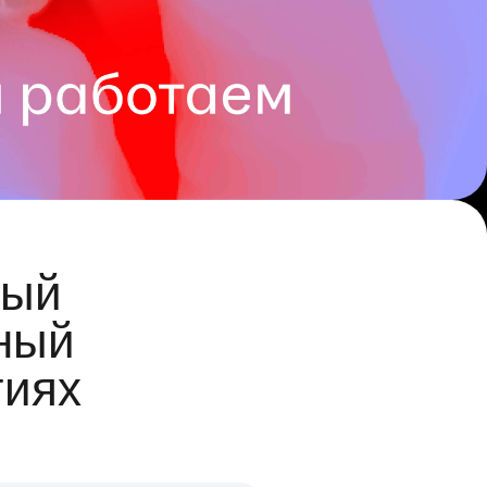
ый
ный
гиях