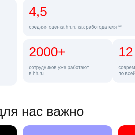
рд
4,5
средняя оценка hh.ru как работодателя **
2000+
68 млн
12
сотрудников уже работают
соврем
в hh.ru
резюме в базе
по все
ансии
для нас важно