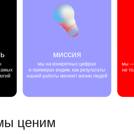
ть
миссия
ы
мы на конкретных цифрах
мы — 
самых
и примерах видим, как результаты
не то
логий
нашей работы меняют жизни людей
 мы ценим