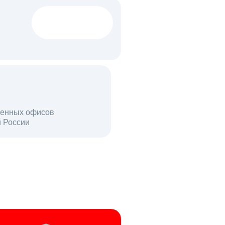
1522 тыс
вакансий
18 млн
енных офисов
й России
пользователей в день