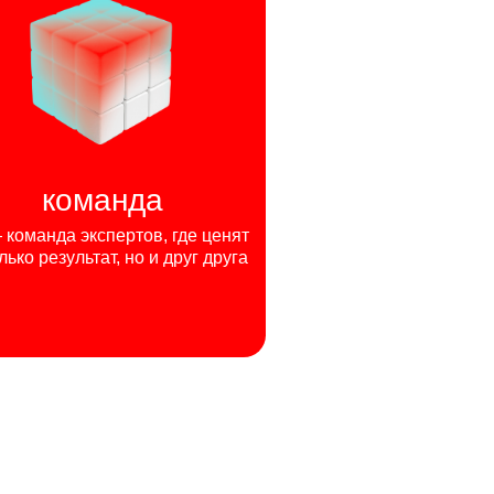
команда
команда экспертов, где ценят
лько результат, но и друг друга