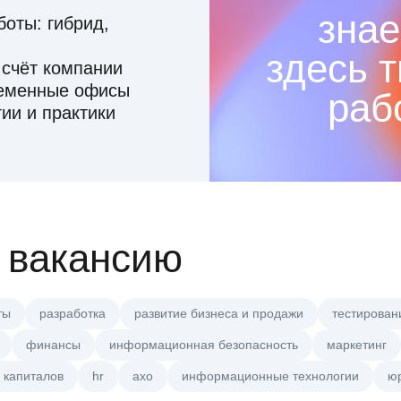
знае
оты: гибрид,
здесь 
 счёт компании
ременные офисы
раб
ии и практики
 вакансию
ты
разработка
развитие бизнеса и продажи
тестирован
финансы
информационная безопасность
маркетинг
 капиталов
hr
axo
информационные технологии
ю