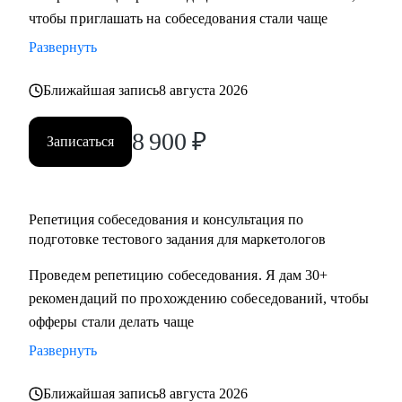
чтобы приглашать на собеседования стали чаще
достижения намеченных целей
• Оценить навыки в маркетинге и дам рекомендации, что и
Развернуть
как следует улучшить
• Отвечу на любые вопросы, связанные с карьерой
Ближайшая запись
8 августа 2026
маркетолога и поиском работы
8 900
₽
Записаться
Кому могу помочь:
Маркетологам и специалистам в отделах маркетинга, если
ты:
Репетиция собеседования и консультация по
• Начинающий в профессии
подготовке тестового задания для маркетологов
• Хочешь выйти на новый этап карьеры
Проведем репетицию собеседования. Я дам 30+
• Планируешь сменить роль или профиль
рекомендаций по прохождению собеседований, чтобы
• Стремишься стать руководителем
офферы стали делать чаще
• Хочешь быть полностью уверен в своём резюме и
коммуникациях
Развернуть
Ближайшая запись
8 августа 2026