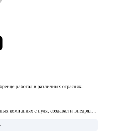
бренде работал в различных отраслях:
ых компаниях с нуля, создавал и внедрял
ь
00 человек для внешних и внутренних