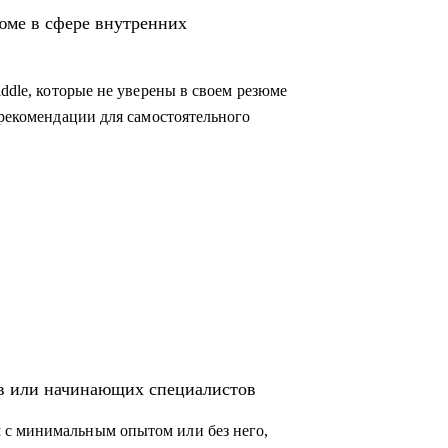
во внутриком, HR-бренд и корпоративный
юме в сфере внутренних
коммуникации, HR-бренд, event-менеджер
iddle, которые не уверены в своем резюме
 рекомендации для самостоятельного
ов или начинающих специалистов
 с минимальным опытом или без него,