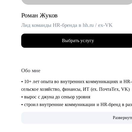
Роман Жуков
Лид команды HR-бренда в hh.ru / ex-VK
Выбрать услугу
Обо мне
• 10+ лет опыта во внутренних коммуникациях и HR-
сельское хозяйство, финансы, ИТ (ех. ПочтаТех, VK)
• вырос с джуна до сеньор уровня
• строил внутренние коммуникации и HR-бренд в разн
EVP, и новые концепции бренда работодателя
Развернут
• организовывал различные мероприятия от 10 до 10
участников