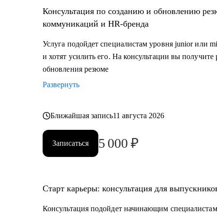
• тем, кто хочет сменить карьерный трек и перейти 
Консультация по созданию и обновлению рез
ивент
коммуникаций и HR-бренда
• специалистам уровня Junior и Middle: внутренние 
Услуга подойдет специалистам уровня junior или m
и хотят усилить его. На консультации вы получите
обновления резюме
Развернуть
Ближайшая запись
11 августа 2026
5 000
₽
Записаться
Старт карьеры: консультация для выпускник
Консультация подойдет начинающим специалистам