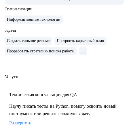
группе.
• Отвечаю за командные процессы и практики.
Специализации
• Пишу код на python, провожу code review.
Информационные технологии
• В 2024 году мои команды написали 2500+ тестов на
gRPC, REST API, WEB, обеспечив среднее покрытие
Задачи
регрессионной модели более 80% (120+ сервисов), а также
Создать сильное резюме
Построить карьерный план
улучшили остальные ключевые метрики QA.
Проработать стратегию поиска работы
...
• Провел рефакторинг legacy-кода, увеличив скорость
прогона 1500 тестов в среднем в 3.5 раза.
С чем помогу:
Услуги
• Расскажу как перейти в IT из другой сферы. Расскажу про
специфику работы в IT-компаниях.
Техническая консультация для QA
• Помогу написать сильное резюме, которое приведет вас к
офферу.
Научу писать тесты на Python, помогу освоить новый
• Напишу индивидуальный план развития карьеры/
инструмент или решить сложную задачу
навыков.
Развернуть
• Помогу подготовиться к собеседованию и получить