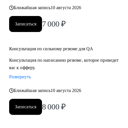
оффер.
Ближайшая запись
10 августа 2026
• Научу писать тесты на Python. Помогу стартануть
автоматизацию на вашем проекте.
7 000
₽
Записаться
• Если вы тимлид, помогу организовать командные
процессы, улучшить взаимодействие с бизнесом,
презентовать результаты работы команды.
Консультация по сильному резюме для QA
• Расскажу, как организовать процесс найма в команду.
Консультация по написанию резюме, которое приведет
Кому могу помочь:
вас к офферу.
• Инженерам по тестированию / QA (junior, middle, senior,
Развернуть
lead).
• Всем, кто только собирается начать работать в области
Ближайшая запись
10 августа 2026
QA или в IT.
• Тем, кто не может найти первую работу в IT.
8 000
₽
Записаться
• Тем, кто зашел в тупик в плане карьеры/уперся в потолок.
• Тем, кто столкнулся со сложной задачей на проекте.