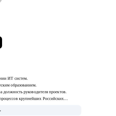
ении ИТ систем.
ческим образованием.
 на должность руководителя проектов.
 процессов крупнейших Российских
ь
 пользователей.