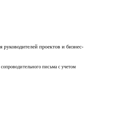
 направления в Сбере.
я руководителей проектов и бизнес-
 сопроводительного письма с учетом
в ИТ.
бовать себя в новой специальности.
 чего начать.