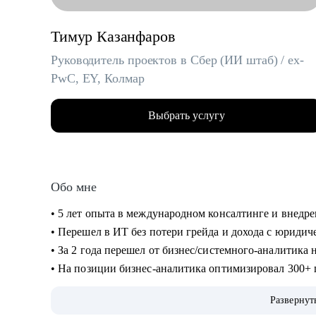
Тимур Казанфаров
Руководитель проектов в Сбер (ИИ штаб) / ex-
PwC, EY, Колмар
Выбрать услугу
Обо мне
• 5 лет опыта в международном консалтинге и внедр
• Перешел в ИТ без потери грейда и дохода с юриди
• За 2 года перешел от бизнес/системного-аналитика
• На позиции бизнес-аналитика оптимизировал 300+
холдингов.
Развернут
• Руководил проектом автоматизации бизнеса на 3000