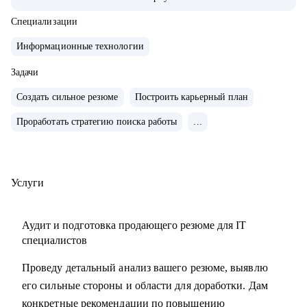
работал и с проектами в финтехе, телекоме, медтехе,
развлекательных сервисах и госсекторе.
Специализации
• Разбираюсь в Kanban-методе, Scrum-like подходах и
Информационные технологии
такими фреймворках как p3express и PMI стандарты
(PMBoK, APG).
Задачи
• Веду телеграм-канал о проектном менеджменте, пишу
Создать сильное резюме
Построить карьерный план
статьи и выступаю на митапах.
Проработать стратегию поиска работы
...
• Провёл 70+ менторских сессий, помог десяткам
специалистов вырасти до PM и Delivery ролей.
С чем помогу:
Услуги
• Организация поиска работы: расскажу, как его
организовать грамотно и эффектно, дам лайфхаки по
Аудит и подготовка продающего резюме для IT
резюме и самопрезентации.
специалистов
• Построение первых шагов в проектном управлении:
Проведу детальный анализ вашего резюме, выявлю
помогу понять основные процессы, разобраться с
его сильные стороны и области для доработки. Дам
терминологией и найти точки роста.
конкретные рекомендации по повышению
• Решение сложных задач и кризисных ситуаций: поддержу