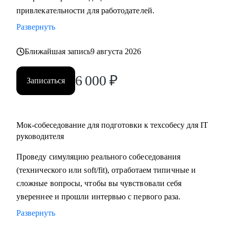
привлекательности для работодателей.
в момент срыва сроков или конфликтов в команде, помогу
найти пути выхода из трудных ситуаций.
Развернуть
Кому могу помочь:
Ближайшая запись
9 августа 2026
• Начинающим руководителям в IT.
6 000
₽
• Middle/Middle+ специалистам — чтобы усилить
Записаться
управленческую экспертизу и soft skills.
• Опытным руководителям, которые столкнулись с
трудным проектом, кризисом или командным конфликтом
Мок-собеседование для подготовки к техсобесу для IT
и хотят получить независимый взгляд.
руководителя
Проведу симуляцию реального собеседования
(технического или soft/fit), отработаем типичные и
сложные вопросы, чтобы вы чувствовали себя
увереннее и прошли интервью с первого раза.
Развернуть