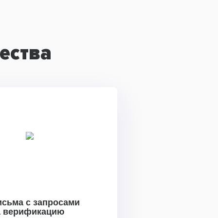
ества
исьма с запросами
а верификацию