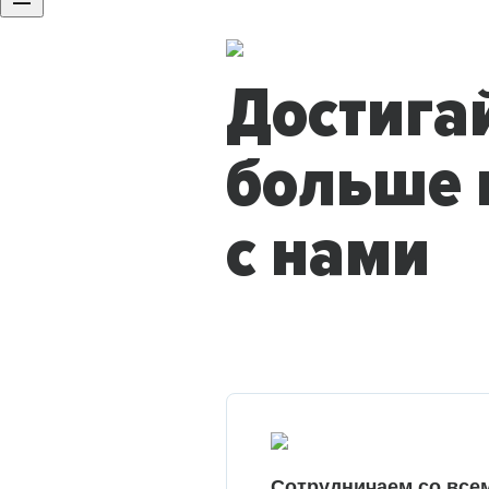
Достига
больше 
с нами
Сотрудничаем со все