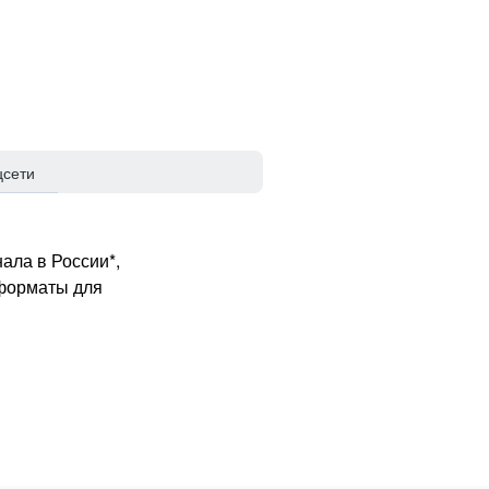
цсети
ала в России*,
 форматы для