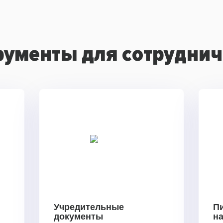
рументы для сотруднич
Учредительные
П
документы
н