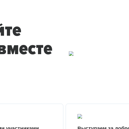
йте
вместе
ми участниками
Выступаем за добр