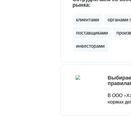
рынка:
клиентами
органами 
поставщиками
произ
инвесторами
Выбирае
правила
В ООО «Хэ
нормах де