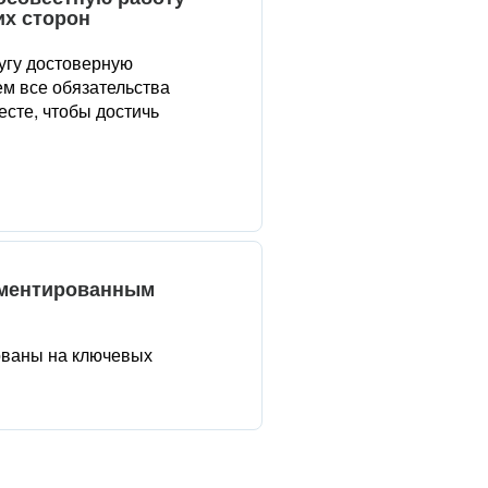
их сторон
угу достоверную
м все обязательства
сте, чтобы достичь
аментированным
ованы на ключевых