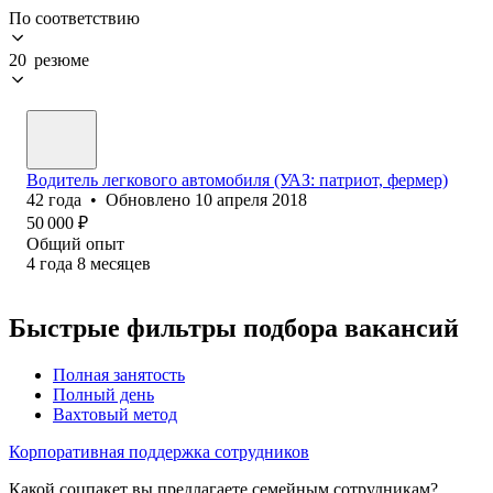
По соответствию
20 резюме
Водитель легкового автомобиля (УАЗ: патриот, фермер)
42
года
•
Обновлено
10 апреля 2018
50 000
₽
Общий опыт
4
года
8
месяцев
Быстрые фильтры подбора вакансий
Полная занятость
Полный день
Вахтовый метод
Корпоративная поддержка сотрудников
Какой соцпакет вы предлагаете семейным сотрудникам?