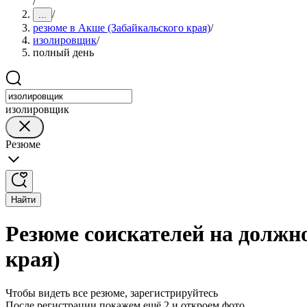
/
/
...
резюме в Акше (Забайкальского края)
/
изолировщик
/
полный день
изолировщик
Резюме
Найти
Резюме соискателей на должн
края)
Чтобы видеть все резюме, зарегистрируйтесь
После регистрации покажем ещё 2 и откроем фото