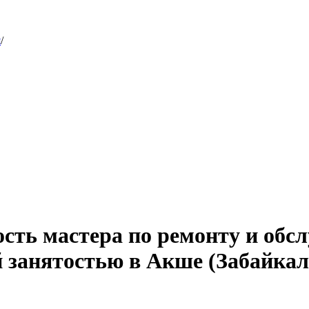
я
/
ость мастера по ремонту и об
й занятостью в Акше (Забайкал