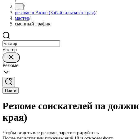
/
/
...
резюме в Акше (Забайкальского края)
/
мастер
/
сменный график
мастер
Резюме
Найти
Резюме соискателей на должн
края)
Чтобы видеть все резюме, зарегистрируйтесь
После регистрации покажем ещё 18 и откроем фото