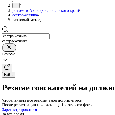
/
/
...
резюме в Акше (Забайкальского края)
/
сестра-хозяйка
/
вахтовый метод
сестра-хозяйка
Резюме
Найти
Резюме соискателей на должно
Чтобы видеть все резюме, зарегистрируйтесь
После регистрации покажем ещё 1 и откроем фото
Зарегистрироваться
За всё время