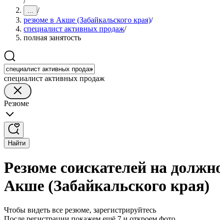
/
/
...
резюме в Акше (Забайкальского края)
/
специалист активных продаж
/
полная занятость
специалист активных продаж
Резюме
Найти
Резюме соискателей на должн
Акше (Забайкальского края)
Чтобы видеть все резюме, зарегистрируйтесь
После регистрации покажем ещё 7 и откроем фото