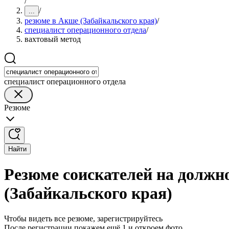
/
/
...
резюме в Акше (Забайкальского края)
/
специалист операционного отдела
/
вахтовый метод
специалист операционного отдела
Резюме
Найти
Резюме соискателей на должн
(Забайкальского края)
Чтобы видеть все резюме, зарегистрируйтесь
После регистрации покажем ещё 1 и откроем фото