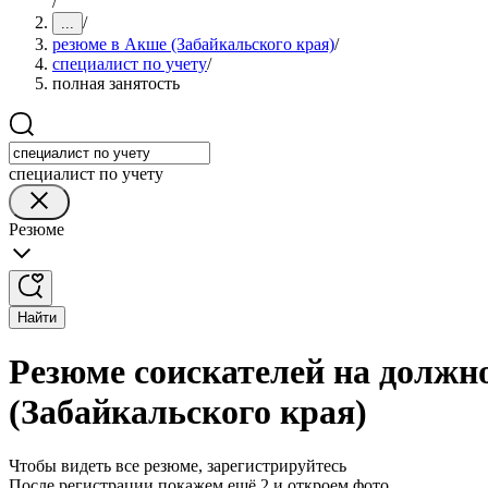
/
/
...
резюме в Акше (Забайкальского края)
/
специалист по учету
/
полная занятость
специалист по учету
Резюме
Найти
Резюме соискателей на должно
(Забайкальского края)
Чтобы видеть все резюме, зарегистрируйтесь
После регистрации покажем ещё 2 и откроем фото