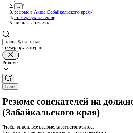
/
/
...
резюме в Акше (Забайкальского края)
/
стажер бухгалтерия
/
полная занятость
стажер бухгалтерия
Резюме
Найти
Резюме соискателей на должн
(Забайкальского края)
Чтобы видеть все резюме, зарегистрируйтесь
После регистрации покажем ещё 1 и откроем фото