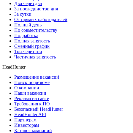
Два через два
За последние три дня
За сутки
От прямых работодателей
Полный день
По совместительству
Подработка
Полная занятость
Сменный график
Три через три
Частичная занятость
HeadHunter
Размещение вакансий
Поиск по резюме
О компании
Наши вакансии
Реклама на сайте
Требования к ПО
Безопасный HeadHunter
HeadHunter API
Партнерам
Инвесторам
Каталог компаний