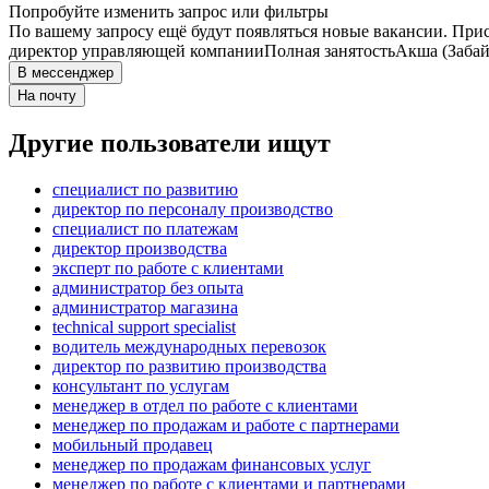
Попробуйте изменить запрос или фильтры
По вашему запросу ещё будут появляться новые вакансии. При
директор управляющей компании
Полная занятость
Акша (Забай
В мессенджер
На почту
Другие пользователи ищут
специалист по развитию
директор по персоналу производство
специалист по платежам
директор производства
эксперт по работе с клиентами
администратор без опыта
администратор магазина
technical support specialist
водитель международных перевозок
директор по развитию производства
консультант по услугам
менеджер в отдел по работе с клиентами
менеджер по продажам и работе с партнерами
мобильный продавец
менеджер по продажам финансовых услуг
менеджер по работе с клиентами и партнерами