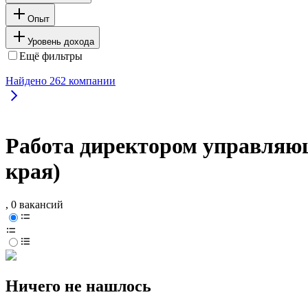
Опыт
Уровень дохода
Ещё фильтры
Найдено
262
компании
Работа директором управляющ
края)
, 0 вакансий
Ничего не нашлось