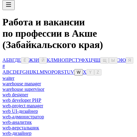
Работа и вакансии
по профессии в Акше
(Забайкальского края)
А
Б
В
Г
Д
Е
Ж
З
И
К
Л
М
Н
О
П
Р
С
Т
У
Ф
Х
Ц
Ч
Ш
Э
Ю
Ё
Й
Щ
Ы
Я
#
A
B
C
D
E
F
G
H
I
J
K
L
M
N
O
P
Q
R
S
T
U
V
X
W
Y
Z
waiter
warehouse manager
warehouse supervisor
web designer
web developer PHP
web-project manager
web UI-дизайнер
web-администратор
web-аналитик
web-верстальщик
web-дизайнер