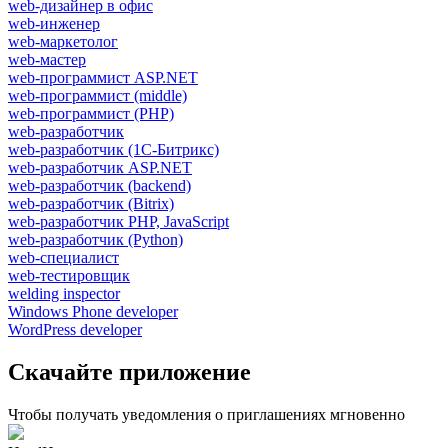
web-дизайнер в офис
web-инженер
web-маркетолог
web-мастер
web-программист ASP.NET
web-программист (middle)
web-программист (PHP)
web-разработчик
web-разработчик (1С-Битрикс)
web-разработчик ASP.NET
web-разработчик (backend)
web-разработчик (Bitrix)
web-разработчик PHP, JavaScript
web-разработчик (Python)
web-специалист
web-тестировщик
welding inspector
Windows Phone developer
WordPress developer
Скачайте приложение
Чтобы получать уведомления о приглашениях мгновенно