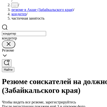
/
/
...
резюме в Акше (Забайкальского края)
/
кондитер
/
частичная занятость
кондитер
Резюме
Найти
Резюме соискателей на должн
(Забайкальского края)
Чтобы видеть все резюме, зарегистрируйтесь
После регистрации покажем ещё 3 и откроем фото