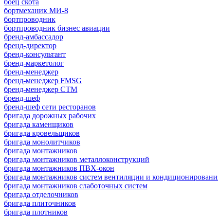
боец скота
бортмеханик МИ-8
бортпроводник
бортпроводник бизнес авиации
бренд-амбассадор
бренд-директор
бренд-консультант
бренд-маркетолог
бренд-менеджер
бренд-менеджер FMSG
бренд-менеджер СТМ
бренд-шеф
бренд-шеф сети ресторанов
бригада дорожных рабочих
бригада каменщиков
бригада кровельщиков
бригада монолитчиков
бригада монтажников
бригада монтажников металлоконструкций
бригада монтажников ПВХ-окон
бригада монтажников систем вентиляции и кондиционировани
бригада монтажников слаботочных систем
бригада отделочников
бригада плиточников
бригада плотников