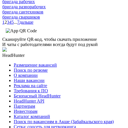
бригада рабочих
бригада разнорабочих
бригада сантехников
бригада сварщиков
1
2
3
4
5
...
7
дальше
Сканируйте QR-код, чтобы скачать приложение
И чаты с работодателями всегда будут под рукой
HeadHunter
Размещение вакансий
Поиск по резюме
О компании
Наши вакансии
Реклама на сайте
Требования к ПО
Безопасный HeadHunter
HeadHunter API
Партнерам
Инвесторам
Каталог компаний
Поиск по вакансиям в Акше (Забайкальского края)
Сетка: соцсеть для нетворкинга