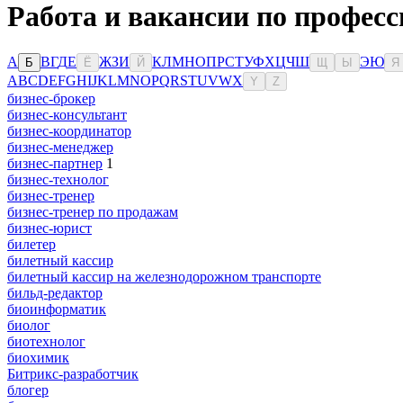
Работа и вакансии по професс
А
В
Г
Д
Е
Ж
З
И
К
Л
М
Н
О
П
Р
С
Т
У
Ф
Х
Ц
Ч
Ш
Э
Ю
Б
Ё
Й
Щ
Ы
Я
A
B
C
D
E
F
G
H
I
J
K
L
M
N
O
P
Q
R
S
T
U
V
W
X
Y
Z
бизнес-брокер
бизнес-консультант
бизнес-координатор
бизнес-менеджер
бизнес-партнер
1
бизнес-технолог
бизнес-тренер
бизнес-тренер по продажам
бизнес-юрист
билетер
билетный кассир
билетный кассир на железнодорожном транспорте
бильд-редактор
биоинформатик
биолог
биотехнолог
биохимик
Битрикс-разработчик
блогер