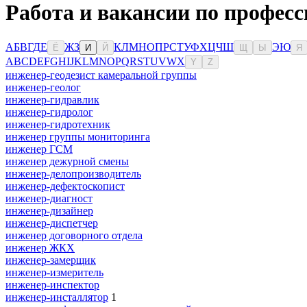
Работа и вакансии по професс
А
Б
В
Г
Д
Е
Ж
З
К
Л
М
Н
О
П
Р
С
Т
У
Ф
Х
Ц
Ч
Ш
Э
Ю
Ё
И
Й
Щ
Ы
Я
A
B
C
D
E
F
G
H
I
J
K
L
M
N
O
P
Q
R
S
T
U
V
W
X
Y
Z
инженер-геодезист камеральной группы
инженер-геолог
инженер-гидравлик
инженер-гидролог
инженер-гидротехник
инженер группы мониторинга
инженер ГСМ
инженер дежурной смены
инженер-делопроизводитель
инженер-дефектоскопист
инженер-диагност
инженер-дизайнер
инженер-диспетчер
инженер договорного отдела
инженер ЖКХ
инженер-замерщик
инженер-измеритель
инженер-инспектор
инженер-инсталлятор
1