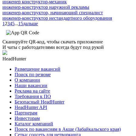
инженер конструктор-механик
инженер-конструктор наружной рекламы
инженер-конструктор, начинающий специалист
инженер-конструктор нестандартного оборудования
1
2
3
4
5
...
15
дальше
Сканируйте QR-код, чтобы скачать приложение
И чаты с работодателями всегда будут под рукой
HeadHunter
Размещение вакансий
Поиск по резюме
О компании
Наши вакансии
Реклама на сайте
Требования к ПО
Безопасный HeadHunter
HeadHunter API
Партнерам
Инвесторам
Каталог компаний
Поиск по вакансиям в Акше (Забайкальского края)
Сетка: соцсеть для нетворкинга