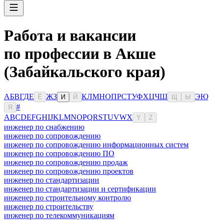
Работа и вакансии
по профессии в Акше
(Забайкальского края)
А
Б
В
Г
Д
Е
Ж
З
К
Л
М
Н
О
П
Р
С
Т
У
Ф
Х
Ц
Ч
Ш
Э
Ю
Ё
И
Й
Щ
Ы
#
Я
A
B
C
D
E
F
G
H
I
J
K
L
M
N
O
P
Q
R
S
T
U
V
W
X
Y
Z
инженер по снабжению
инженер по сопровождению
инженер по сопровождению информационных систем
инженер по сопровождению ПО
инженер по сопровождению продаж
инженер по сопровождению проектов
инженер по стандартизации
инженер по стандартизации и сертификации
инженер по строительному контролю
инженер по строительству
инженер по телекоммуникациям