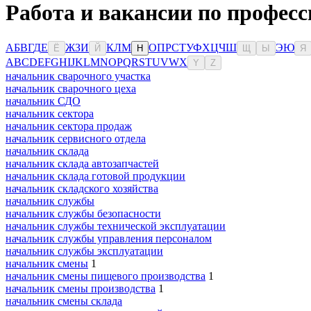
Работа и вакансии по професс
А
Б
В
Г
Д
Е
Ж
З
И
К
Л
М
О
П
Р
С
Т
У
Ф
Х
Ц
Ч
Ш
Э
Ю
Ё
Й
Н
Щ
Ы
Я
A
B
C
D
E
F
G
H
I
J
K
L
M
N
O
P
Q
R
S
T
U
V
W
X
Y
Z
начальник сварочного участка
начальник сварочного цеха
начальник СДО
начальник сектора
начальник сектора продаж
начальник сервисного отдела
начальник склада
начальник склада автозапчастей
начальник склада готовой продукции
начальник складского хозяйства
начальник службы
начальник службы безопасности
начальник службы технической эксплуатации
начальник службы управления персоналом
начальник службы эксплуатации
начальник смены
1
начальник смены пищевого производства
1
начальник смены производства
1
начальник смены склада