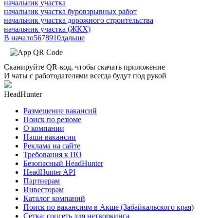
начальник участка
начальник участка буровзрывных работ
начальник участка дорожного строительства
начальник участка (ЖКХ)
В начало
5
6
7
8
9
10
дальше
Сканируйте QR-код, чтобы скачать приложение
И чаты с работодателями всегда будут под рукой
HeadHunter
Размещение вакансий
Поиск по резюме
О компании
Наши вакансии
Реклама на сайте
Требования к ПО
Безопасный HeadHunter
HeadHunter API
Партнерам
Инвесторам
Каталог компаний
Поиск по вакансиям в Акше (Забайкальского края)
Сетка: соцсеть для нетворкинга