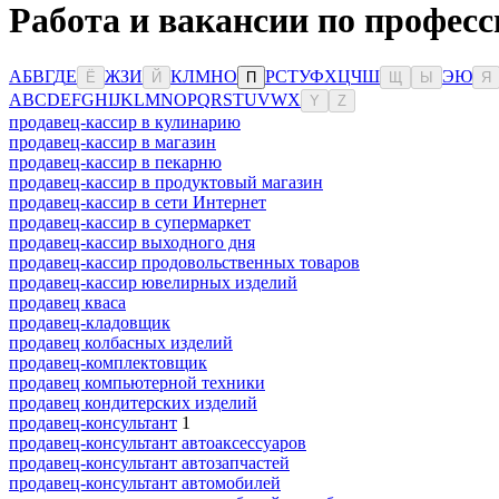
Работа и вакансии по професс
А
Б
В
Г
Д
Е
Ж
З
И
К
Л
М
Н
О
Р
С
Т
У
Ф
Х
Ц
Ч
Ш
Э
Ю
Ё
Й
П
Щ
Ы
Я
A
B
C
D
E
F
G
H
I
J
K
L
M
N
O
P
Q
R
S
T
U
V
W
X
Y
Z
продавец-кассир в кулинарию
продавец-кассир в магазин
продавец-кассир в пекарню
продавец-кассир в продуктовый магазин
продавец-кассир в сети Интернет
продавец-кассир в супермаркет
продавец-кассир выходного дня
продавец-кассир продовольственных товаров
продавец-кассир ювелирных изделий
продавец кваса
продавец-кладовщик
продавец колбасных изделий
продавец-комплектовщик
продавец компьютерной техники
продавец кондитерских изделий
продавец-консультант
1
продавец-консультант автоаксессуаров
продавец-консультант автозапчастей
продавец-консультант автомобилей