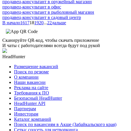
продавец-консультант в оружейный магазин
продавец-консультант в офис
продавец-консультант в рыболовный магазин
продавец-консультант в садовый центр
В начало
16
17
18
19
20
...
22
дальше
Сканируйте QR-код, чтобы скачать приложение
И чаты с работодателями всегда будут под рукой
HeadHunter
Размещение вакансий
Поиск по резюме
О компании
Наши вакансии
Реклама на сайте
Требования к ПО
Безопасный HeadHunter
HeadHunter API
Партнерам
Инвесторам
Каталог компаний
Поиск по вакансиям в Акше (Забайкальского края)
Сетка: соцсеть для нетворкинга