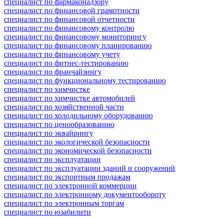
специалист по фармаконадзору
специалист по финансовой грамотности
специалист по финансовой отчетности
специалист по финансовому контролю
специалист по финансовому мониторингу
специалист по финансовому планированию
специалист по финансовому учету
специалист по фитнес-тестированию
специалист по франчайзингу
специалист по функциональному тестированию
специалист по химчистке
специалист по химчистке автомобилей
специалист по хозяйственной части
специалист по холодильному оборудованию
специалист по ценообразованию
специалист по эквайрингу
специалист по экологической безопасности
специалист по экономической безопасности
специалист по эксплуатации
специалист по эксплуатации зданий и сооружений
специалист по экспортным продажам
специалист по электронной коммерции
специалист по электронному документообороту
специалист по электронным торгам
специалист по юзабилити