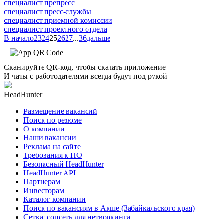
специалист препресс
специалист пресс-службы
специалист приемной комиссии
специалист проектного отдела
В начало
23
24
25
26
27
...
36
дальше
Сканируйте QR-код, чтобы скачать приложение
И чаты с работодателями всегда будут под рукой
HeadHunter
Размещение вакансий
Поиск по резюме
О компании
Наши вакансии
Реклама на сайте
Требования к ПО
Безопасный HeadHunter
HeadHunter API
Партнерам
Инвесторам
Каталог компаний
Поиск по вакансиям в Акше (Забайкальского края)
Сетка: соцсеть для нетворкинга