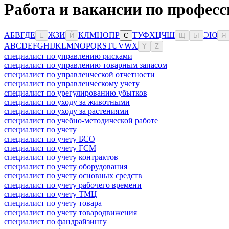
Работа и вакансии по професс
А
Б
В
Г
Д
Е
Ж
З
И
К
Л
М
Н
О
П
Р
Т
У
Ф
Х
Ц
Ч
Ш
Э
Ю
Ё
Й
С
Щ
Ы
Я
A
B
C
D
E
F
G
H
I
J
K
L
M
N
O
P
Q
R
S
T
U
V
W
X
Y
Z
специалист по управлению рисками
специалист по управлению товарным запасом
специалист по управленческой отчетности
специалист по управленческому учету
специалист по урегулированию убытков
специалист по уходу за животными
специалист по уходу за растениями
специалист по учебно-методической работе
специалист по учету
специалист по учету БСО
специалист по учету ГСМ
специалист по учету контрактов
специалист по учету оборудования
специалист по учету основных средств
специалист по учету рабочего времени
специалист по учету ТМЦ
специалист по учету товара
специалист по учету товародвижения
специалист по фандрайзингу