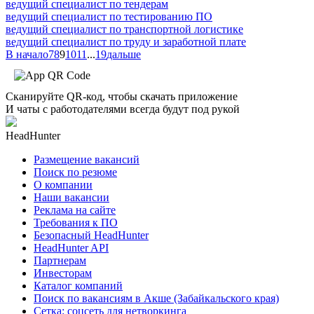
ведущий специалист по тендерам
ведущий специалист по тестированию ПО
ведущий специалист по транспортной логистике
ведущий специалист по труду и заработной плате
В начало
7
8
9
10
11
...
19
дальше
Сканируйте QR-код, чтобы скачать приложение
И чаты с работодателями всегда будут под рукой
HeadHunter
Размещение вакансий
Поиск по резюме
О компании
Наши вакансии
Реклама на сайте
Требования к ПО
Безопасный HeadHunter
HeadHunter API
Партнерам
Инвесторам
Каталог компаний
Поиск по вакансиям в Акше (Забайкальского края)
Сетка: соцсеть для нетворкинга