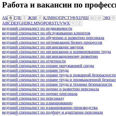
Работа и вакансии по професс
А
Б
Г
Д
Е
Ж
З
И
К
Л
М
Н
О
П
Р
С
Т
У
Ф
Х
Ц
Ч
Ш
Э
Ю
В
Ё
Й
Щ
Ы
Я
A
B
C
D
E
F
G
H
I
J
K
L
M
N
O
P
Q
R
S
T
U
V
W
X
Y
Z
ведущий специалист по недвижимости
ведущий специалист по обслуживанию клиентов
ведущий специалист по обучению и развитию персонала
ведущий специалист по оптимизации бизнес-процессов
ведущий специалист по организации закупок
ведущий специалист по организации и нормированию труда
ведущий специалист по организационному развитию
ведущий специалист по отчетности
ведущий специалист по охране окружающей среды
ведущий специалист по охране труда
ведущий специалист по охране труда и пожарной безопасности
ведущий специалист по охране труда и промышленной безопас
ведущий специалист по охране труда и технике безопасности
ведущий специалист по оценке и развитию персонала
ведущий специалист по оценке персонала
ведущий специалист по персоналу
ведущий специалист по планированию
ведущий специалист по планированию производства
ведущий специалист по подбору и адаптации персонала