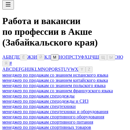
Работа и вакансии
по профессии в Акше
(Забайкальского края)
А
Б
В
Г
Д
Е
Ж
З
И
К
Л
Н
О
П
Р
С
Т
У
Ф
Х
Ц
Ч
Ш
Э
Ю
Ё
Й
М
Щ
Ы
#
Я
A
B
C
D
E
F
G
H
I
J
K
L
M
N
O
P
Q
R
S
T
U
V
W
X
Y
Z
менеджер по продажам со знанием испанского языка
менеджер по продажам со знанием китайского языка
менеджер по продажам со знанием польского языка
менеджер по продажам со знанием французского языка
менеджер по продажам спецодежды
менеджер по продажам спецодежды и СИЗ
менеджер по продажам спецтехники
менеджер по продажам спецтехники и оборудования
менеджер по продажам спортивного оборудования
менеджер по продажам спортивного питания
менеджер по продажам спортивных товаров