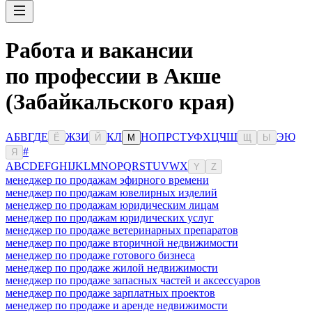
Работа и вакансии
по профессии в Акше
(Забайкальского края)
А
Б
В
Г
Д
Е
Ж
З
И
К
Л
Н
О
П
Р
С
Т
У
Ф
Х
Ц
Ч
Ш
Э
Ю
Ё
Й
М
Щ
Ы
#
Я
A
B
C
D
E
F
G
H
I
J
K
L
M
N
O
P
Q
R
S
T
U
V
W
X
Y
Z
менеджер по продажам эфирного времени
менеджер по продажам ювелирных изделий
менеджер по продажам юридическим лицам
менеджер по продажам юридических услуг
менеджер по продаже ветеринарных препаратов
менеджер по продаже вторичной недвижимости
менеджер по продаже готового бизнеса
менеджер по продаже жилой недвижимости
менеджер по продаже запасных частей и аксессуаров
менеджер по продаже зарплатных проектов
менеджер по продаже и аренде недвижимости