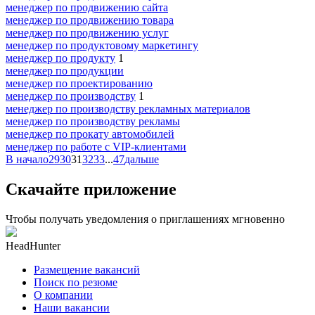
менеджер по продвижению сайта
менеджер по продвижению товара
менеджер по продвижению услуг
менеджер по продуктовому маркетингу
менеджер по продукту
1
менеджер по продукции
менеджер по проектированию
менеджер по производству
1
менеджер по производству рекламных материалов
менеджер по производству рекламы
менеджер по прокату автомобилей
менеджер по работе с VIP-клиентами
В начало
29
30
31
32
33
...
47
дальше
Скачайте приложение
Чтобы получать уведомления о приглашениях мгновенно
HeadHunter
Размещение вакансий
Поиск по резюме
О компании
Наши вакансии